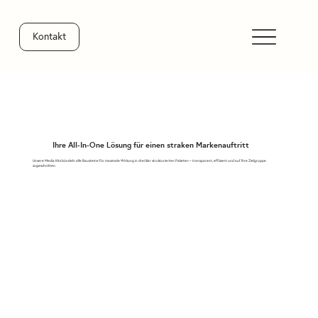
Kontakt
Ihre All-In-One Lösung für einen straken Markenauftritt
Unsere Media Kits bündeln alle Bausteine für maximale Wirkung in drei klar strukturierten Paketen – transparent, effizient und auf Ihre Zielgruppe
zugeschnitten.